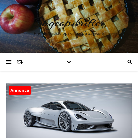
Bageopskrifter
Find de bedste opskrifter på bagværk
Annonce