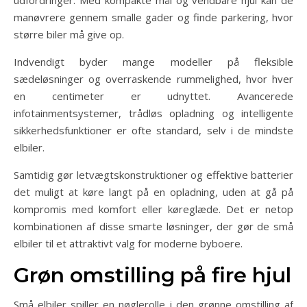
udfordringer. Med kompakte mål og vendbare hjul kan de
manøvrere gennem smalle gader og finde parkering, hvor
større biler må give op.
Indvendigt byder mange modeller på fleksible
sædeløsninger og overraskende rummelighed, hvor hver
en centimeter er udnyttet. Avancerede
infotainmentsystemer, trådløs opladning og intelligente
sikkerhedsfunktioner er ofte standard, selv i de mindste
elbiler.
Samtidig gør letvægtskonstruktioner og effektive batterier
det muligt at køre langt på en opladning, uden at gå på
kompromis med komfort eller køreglæde. Det er netop
kombinationen af disse smarte løsninger, der gør de små
elbiler til et attraktivt valg for moderne byboere.
Grøn omstilling på fire hjul
Små elbiler spiller en nøglerolle i den grønne omstilling af