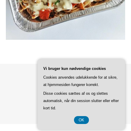
Vi bruger kun nødvendige cookies
Cookies anvendes udelukkende for at sikre,
Bard Tema af
WP Royal
.
at hjemmesiden fungerer korrekt.
Disse cookies sættes af os og slettes
automatisk, når din session slutter eller efter
TILBAGE TIL TOPPEN
kort tid.
OK
CVR DK3740 7739