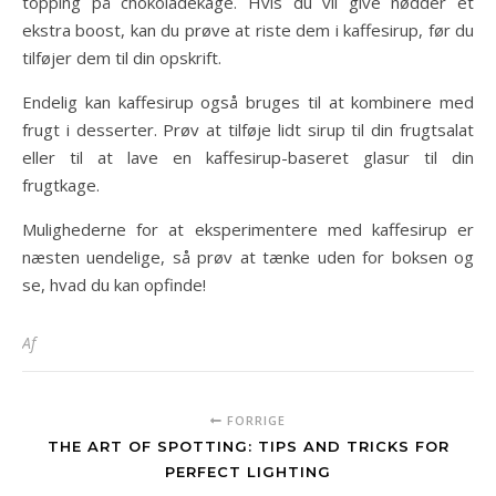
topping på chokoladekage. Hvis du vil give nødder et
ekstra boost, kan du prøve at riste dem i kaffesirup, før du
tilføjer dem til din opskrift.
Endelig kan kaffesirup også bruges til at kombinere med
frugt i desserter. Prøv at tilføje lidt sirup til din frugtsalat
eller til at lave en kaffesirup-baseret glasur til din
frugtkage.
Mulighederne for at eksperimentere med kaffesirup er
næsten uendelige, så prøv at tænke uden for boksen og
se, hvad du kan opfinde!
Af
FORRIGE
THE ART OF SPOTTING: TIPS AND TRICKS FOR
PERFECT LIGHTING