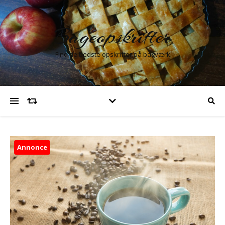
Bageopskrifter
Find de bedste opskrifter på bagværk
Annonce