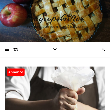
Bageopskrifter
Find de bedste opskrifter på bagværk
Annonce