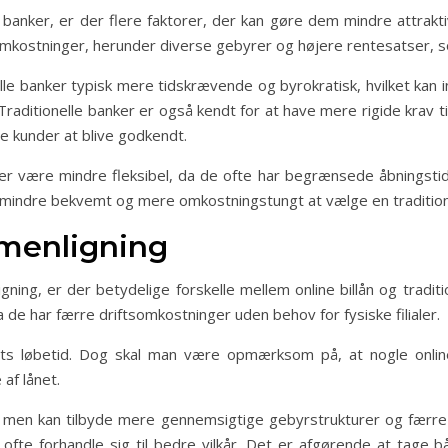
 banker, er der flere faktorer, der kan gøre dem mindre attrakt
omkostninger, herunder diverse gebyrer og højere rentesatser, s
lle banker typisk mere tidskrævende og byrokratisk, hvilket kan
raditionelle banker er også kendt for at have mere rigide krav 
le kunder at blive godkendt.
nker være mindre fleksibel, da de ofte har begrænsede åbningst
mindre bekvemt og mere omkostningstungt at vælge en traditionel b
menligning
ng, er der betydelige forskelle mellem online billån og traditi
a de har færre driftsomkostninger uden behov for fysiske filialer.
nets løbetid. Dog skal man være opmærksom på, at nogle onlin
 af lånet.
er, men kan tilbyde mere gennemsigtige gebyrstrukturer og færre
 ofte forhandle sig til bedre vilkår. Det er afgørende at tage 