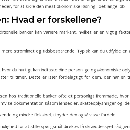
der, for at sikre den mest økonomiske løsning i det lange løb.
: Hvad er forskellene?
ditionelle banker kan variere markant, hvilket er en vigtig fak
te mere strømlinet og tidsbesparende. Typisk kan du udfylde en 
me, hvor du hurtigt kan indtaste dine personlige og økonomiske o
tter til timer. Dette er især fordelagtigt for dem, der har en
n hos traditionelle banker ofte et personligt fremmøde, hvor
remvise dokumentation såsom lønsedler, skatteoplysninger og iden
de og mindre fleksibel, tilbyder den også visse fordele.
ulighed for at stille spørgsmål direkte, få skræddersyet rådgiv