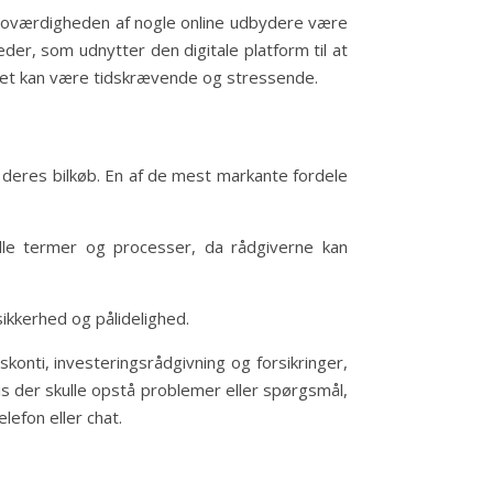
n troværdigheden af nogle online udbydere være
er, som udnytter den digitale platform til at
lket kan være tidskrævende og stressende.
 deres bilkøb. En af de mest markante fordele
ielle termer og processer, da rådgiverne kan
ikkerhed og pålidelighed.
onti, investeringsrådgivning og forsikringer,
vis der skulle opstå problemer eller spørgsmål,
lefon eller chat.