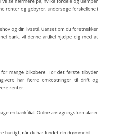
 Vi vil se nærmere på, hvilke fordele og ulemper
ne renter og gebyrer, undersøge forskellene i
behov og din livsstil. Uanset om du foretrækker
el bank, vil denne artikel hjælpe dig med at
 for mange bilkøbere. For det første tilbyder
ngivere har færre omkostninger til drift og
vere renter.
søge en bankfilial. Online ansøgningsformularer
e hurtigt, når du har fundet din drømmebil.