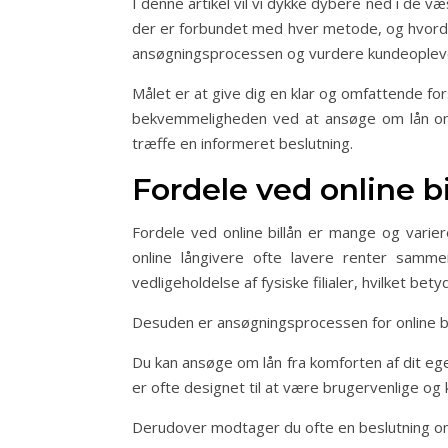
I denne artikel vil vi dykke dybere ned i de væ
der er forbundet med hver metode, og hvordan
ansøgningsprocessen og vurdere kundeopleve
Målet er at give dig en klar og omfattende for
bekvemmeligheden ved at ansøge om lån onlin
træffe en informeret beslutning.
Fordele ved online bi
Fordele ved online billån er mange og varier
online långivere ofte lavere renter sammen
vedligeholdelse af fysiske filialer, hvilket bet
Desuden er ansøgningsprocessen for online bi
Du kan ansøge om lån fra komforten af dit eget
er ofte designet til at være brugervenlige og 
Derudover modtager du ofte en beslutning om d