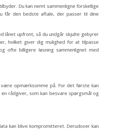
tilbyder. Du kan nemt sammenligne forskellige
du får den bedste aftale, der passer til dine
d lånet upfront, så du undgår skjulte gebyrer
r, hvilket giver dig mulighed for at tilpasse
 og ofte billigere løsning sammenlignet med
 bør være opmærksomme på. For det første kan
d en rådgiver, som kan besvare spørgsmål og
e data kan blive kompromitteret. Derudover kan