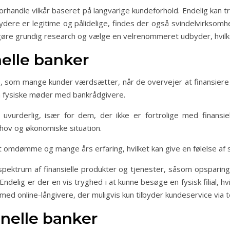
 forhandle vilkår baseret på langvarige kundeforhold. Endelig ka
ere er legitime og pålidelige, findes der også svindelvirksomhed
t gøre grundig research og vælge en velrenommeret udbyder, hvi
nelle banker
le, som mange kunder værdsætter, når de overvejer at finansiere
m fysiske møder med bankrådgivere.
e uvurderlig, især for dem, der ikke er fortrolige med finans
hov og økonomiske situation.
dt omdømme og mange års erfaring, hvilket kan give en følelse af s
pektrum af finansielle produkter og tjenester, såsom opsparingsk
ndelig er der en vis tryghed i at kunne besøge en fysisk filial, h
ed online-långivere, der muligvis kun tilbyder kundeservice via te
onelle banker