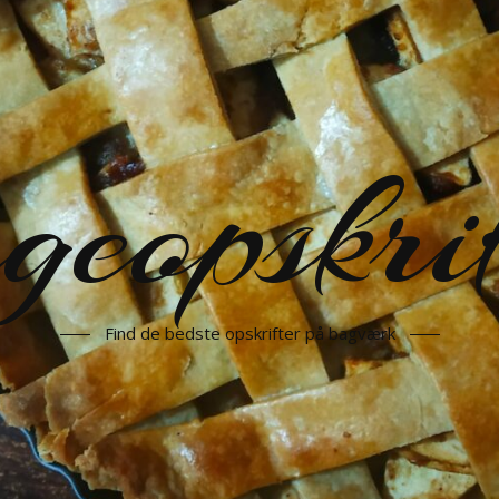
geopskrif
Find de bedste opskrifter på bagværk