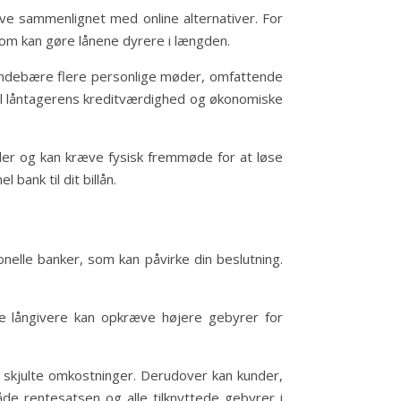
ive sammenlignet med online alternativer. For
om kan gøre lånene dyrere i længden.
 indebære flere personlige møder, omfattende
til låntagerens kreditværdighed og økonomiske
ider og kan kræve fysisk fremmøde for at løse
ank til dit billån.
onelle banker, som kan påvirke din beslutning.
e långivere kan opkræve højere gebyrer for
 skjulte omkostninger. Derudover kan kunder,
både rentesatsen og alle tilknyttede gebyrer i