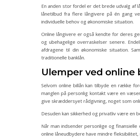
En anden stor fordel er det brede udvalg af 
lånetilbud fra flere långivere på én gang ve
individuelle behov og økonomiske situation.
Online långivere er også kendte for deres ge
og ubehagelige overraskelser senere. Endelig
afdragene til din økonomiske situation. Sa
traditionelle banklån.
Ulemper ved online b
Selvom online billån kan tilbyde en række f
manglen på personlig kontakt være en væsen
give skræddersyet rådgivning, noget som onli
Desuden kan sikkerhed og privatliv være en b
Når man indsender personlige og finansielle o
online låneudbydere have mindre fleksibilitet, 