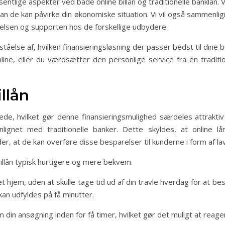
sentlige aspekter ved både online billån og traditionelle banklån.
 de kan påvirke din økonomiske situation. Vi vil også sammenlig
lsen og supporten hos de forskellige udbydere.
ståelse af, hvilken finansieringsløsning der passer bedst til dine 
e, eller du værdsætter den personlige service fra en tradition
llån
ede, hvilket gør denne finansieringsmulighed særdeles attraktiv
lignet med traditionelle banker. Dette skyldes, at online lå
yder, at de kan overføre disse besparelser til kunderne i form af la
llån typisk hurtigere og mere bekvem.
 hjem, uden at skulle tage tid ud af din travle hverdag for at be
kan udfyldes på få minutter.
in ansøgning inden for få timer, hvilket gør det muligt at reager