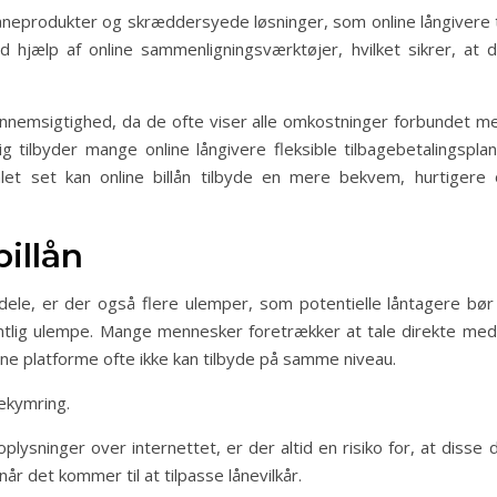
låneprodukter og skræddersyede løsninger, som online långivere 
d hjælp af online sammenligningsværktøjer, hvilket sikrer, at 
nnemsigtighed, da de ofte viser alle omkostninger forbundet me
 tilbyder mange online långivere fleksible tilbagebetalingsplane
mlet set kan online billån tilbyde en mere bekvem, hurtigere
illån
ordele, er der også flere ulemper, som potentielle låntagere
tlig ulempe. Mange mennesker foretrækker at tale direkte me
ne platforme ofte ikke kan tilbyde på samme niveau.
ekymring.
plysninger over internettet, er der altid en risiko for, at diss
når det kommer til at tilpasse lånevilkår.