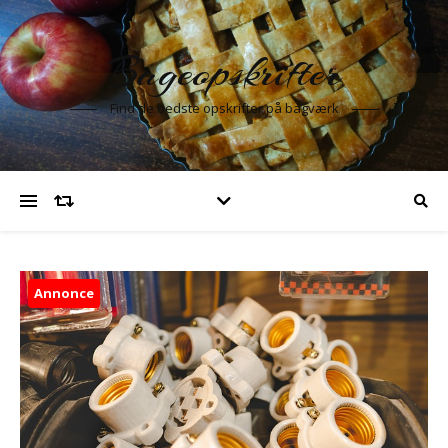
Bageopskrifter
Find de bedste opskrifter på bagværk
Annonce