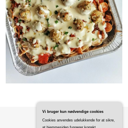
Vi bruger kun nødvendige cookies
Cookies anvendes udelukkende for at sikre,
Bard Tema af
WP Royal
.
at hjemmesiden fungerer korrekt.