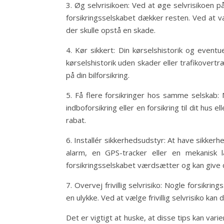
3. Øg selvrisikoen: Ved at øge selvrisikoen på
forsikringsselskabet dækker resten. Ved at væ
der skulle opstå en skade.
4. Kør sikkert: Din kørselshistorik og eventu
kørselshistorik uden skader eller trafikovertr
på din bilforsikring.
5. Få flere forsikringer hos samme selskab: 
indboforsikring eller en forsikring til dit hus
rabat.
6. Installér sikkerhedsudstyr: At have sikker
alarm, en GPS-tracker eller en mekanisk lå
forsikringsselskabet værdsætter og kan give 
7. Overvej frivillig selvrisiko: Nogle forsikring
en ulykke. Ved at vælge frivillig selvrisiko kan
Det er vigtigt at huske, at disse tips kan var