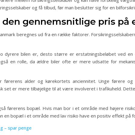
 variere mellem forsikringsselskaber og kan have forskellig vægtn
ngsselskaber og få tilbud, før man beslutter sig for en bilforsikri
den gennemsnitlige pris på e
 Danmark beregnes ud fra en række faktorer. Forsikringsselskabern
. Jo dyrere bilen er, desto større er erstatningsbeløbet ved e
 også en rolle, da ældre biler ofte er mere udsatte for mekani
r førerens alder og kørekortets anciennitet. Unge førere og
sk set er mere tilbøjelige til at være involveret i trafikuheld. De
å førerens bopæl. Hvis man bor i et område med højere risiko f
 en bopæl i et område med lav risiko have en positiv effekt på fo
ing – spar penge