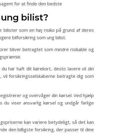
gsagent for at finde den bedste
 ung bilist?
e bilister som en høj risiko på grund af deres
gere bilforsikring som ung bilist.
orer bliver betragtet som mindre risikable og
ingspræmie.
 du har haft dit kørekort, desto lavere vil din
r, vil forsikringsselskaberne betragte dig som
 registrerer og overvåger din kørsel. Ved hjælp
s du viser ansvarlig kørsel og undgår farlige
ngspriserne kan variere betydeligt, så det kan
 den billigste forsikring, der passer til dine