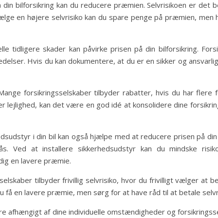
 din bilforsikring kan du reducere præmien. Selvrisikoen er det b
lge en højere selvrisiko kan du spare penge på præmien, men hus
elle tidligere skader kan påvirke prisen på din bilforsikring. Fo
ædelser. Hvis du kan dokumentere, at du er en sikker og ansvarlig 
Mange forsikringsselskaber tilbyder rabatter, hvis du har flere 
 eller lejlighed, kan det være en god idé at konsolidere dine fors
hedsudstyr i din bil kan også hjælpe med at reducere prisen på din
s. Ved at installere sikkerhedsudstyr kan du mindske risiko
dig en lavere præmie.
sselskaber tilbyder frivillig selvrisiko, hvor du frivilligt vælger at
 du få en lavere præmie, men sørg for at have råd til at betale selv
iere afhængigt af dine individuelle omstændigheder og forsikringsse