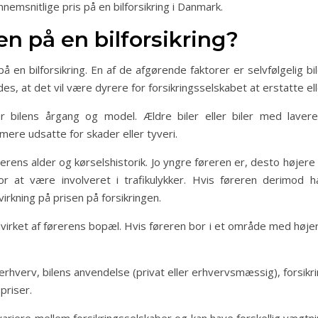
msnitlige pris på en bilforsikring i Danmark.
en på en bilforsikring?
å en bilforsikring. En af de afgørende faktorer er selvfølgelig bi
es, at det vil være dyrere for forsikringsselskabet at erstatte elle
er bilens årgang og model. Ældre biler eller biler med laver
mere udsatte for skader eller tyveri.
erens alder og kørselshistorik. Jo yngre føreren er, desto højere 
for at være involveret i trafikulykker. Hvis føreren derimod 
virkning på prisen på forsikringen.
irket af førerens bopæl. Hvis føreren bor i et område med højere r
ns erhverv, bilens anvendelse (privat eller erhvervsmæssig), forsi
priser.