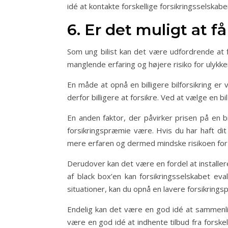
idé at kontakte forskellige forsikringsselskab
6. Er det muligt at få
Som ung bilist kan det være udfordrende at fi
manglende erfaring og højere risiko for ulykker
En måde at opnå en billigere bilforsikring e
derfor billigere at forsikre. Ved at vælge en
En anden faktor, der påvirker prisen på en bil
forsikringspræmie være. Hvis du har haft dit 
mere erfaren og dermed mindske risikoen for 
Derudover kan det være en fordel at installere
af black box’en kan forsikringsselskabet eva
situationer, kan du opnå en lavere forsikrings
Endelig kan det være en god idé at sammenlign
være en god idé at indhente tilbud fra forske