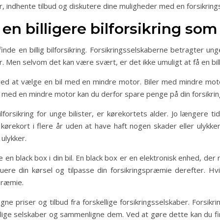
er, indhente tilbud og diskutere dine muligheder med en forsikrin
 en billigere bilforsikring som
nde en billig bilforsikring. Forsikringsselskaberne betragter ung
. Men selvom det kan være svært, er det ikke umuligt at få en billi
r ved at vælge en bil med en mindre motor. Biler med mindre mot
 bil med en mindre motor kan du derfor spare penge på din forsikr
forsikring for unge bilister, er kørekortets alder. Jo længere tid
kørekort i flere år uden at have haft nogen skader eller ulykke
ulykker.
 en black box i din bil. En black box er en elektronisk enhed, der
luere din kørsel og tilpasse din forsikringspræmie derefter. Hvi
præmie.
e priser og tilbud fra forskellige forsikringsselskaber. Forsikri
llige selskaber og sammenligne dem. Ved at gøre dette kan du finde