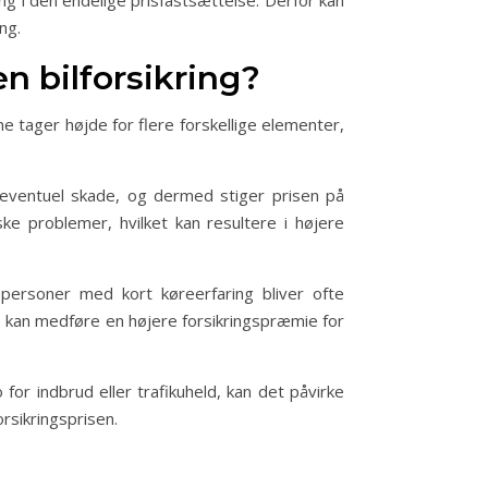
ing i den endelige prisfastsættelse. Derfor kan
ng.
n bilforsikring?
e tager højde for flere forskellige elementer,
n eventuel skade, og dermed stiger prisen på
ske problemer, hvilket kan resultere i højere
 personer med kort køreerfaring bliver ofte
tte kan medføre en højere forsikringspræmie for
or indbrud eller trafikuheld, kan det påvirke
rsikringsprisen.