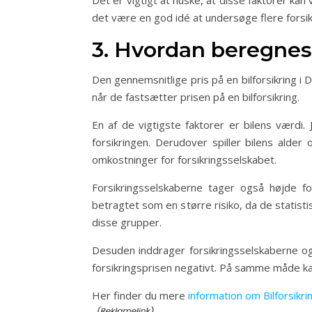
Det er vigtigt at huske, at disse faktorer kan
det være en god idé at undersøge flere forsikri
3. Hvordan beregnes 
Den gennemsnitlige pris på en bilforsikring i
når de fastsætter prisen på en bilforsikring.
En af de vigtigste faktorer er bilens værdi
forsikringen. Derudover spiller bilens alder
omkostninger for forsikringsselskabet.
Forsikringsselskaberne tager også højde fo
betragtet som en større risiko, da de statisti
disse grupper.
Desuden inddrager forsikringsselskaberne ogs
forsikringsprisen negativt. På samme måde kan
Her finder du mere
information om Bilforsikr