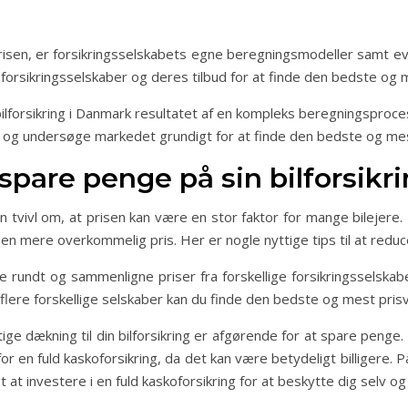
risen, er forsikringsselskabets egne beregningsmodeller samt event
 forsikringsselskaber og deres tilbud for at finde den bedste og 
ilforsikring i Danmark resultatet af en kompleks beregningsproces
og undersøge markedet grundigt for at finde den bedste og mest 
pare penge på sin bilforsikr
gen tvivl om, at prisen kan være en stor faktor for mange bilejere
en mere overkommelig pris. Her er nogle nyttige tips til at reduc
e rundt og sammenligne priser fra forskellige forsikringsselskaber
 flere forskellige selskaber kan du finde den bedste og mest prisv
ige dækning til din bilforsikring er afgørende for at spare penge
or en fuld kaskoforsikring, da det kan være betydeligt billigere. P
gt at investere i en fuld kaskoforsikring for at beskytte dig selv o