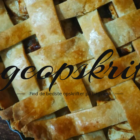
geopskrif
Find de bedste opskrifter på bagværk